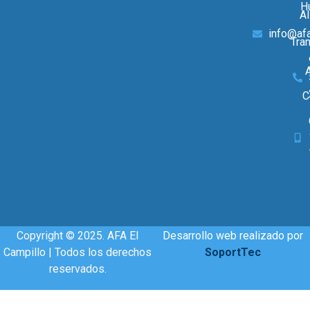
H
A
info@afa
Tra
A
C
Copyright © 2025. AFA El
Desarrollo web realizado por
Campillo | Todos los derechos
SoportTec
reservados.