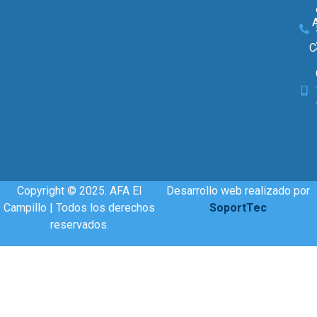
A
C
Copyright © 2025. AFA El
Desarrollo web realizado por
Campillo | Todos los derechos
SoportTec
reservados.