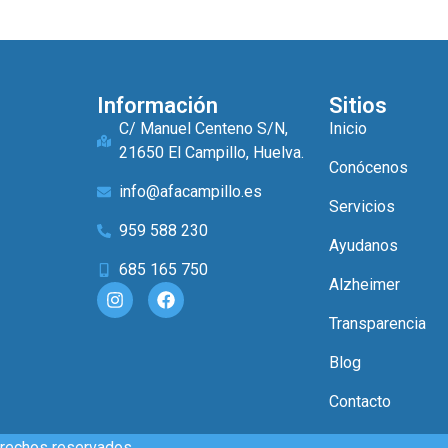
Información
Sitios
C/ Manuel Centeno S/N,
Inicio
21650 El Campillo, Huelva.
Conócenos
info@afacampillo.es
Servicios
959 588 230
Ayudanos
685 165 750
Alzheimer
Transparencia
Blog
Contacto
erechos reservados.