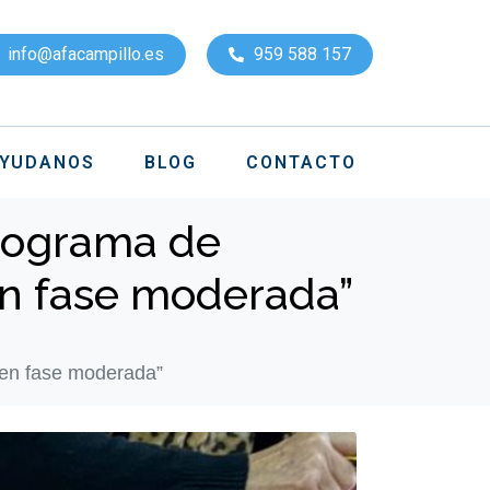
info@afacampillo.es
959 588 157
YUDANOS
BLOG
CONTACTO
programa de
en fase moderada”
 en fase moderada”